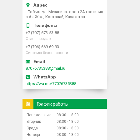
г.Тобыл. ул. Механизаторов 2А гостиниц
а Ак Жол, Костанай, Казахстан
+7 (707) 673-53-88
Отдел продаж
+7 (706) 669-69-93
Системы безопасности
87076735388@mail.ru
https://wa.me/77076735388
График работы
Понедельник
08:30
18:00
Вторник
08:30
18:00
Среда
08:30
18:00
Четверг
08:30
18:00