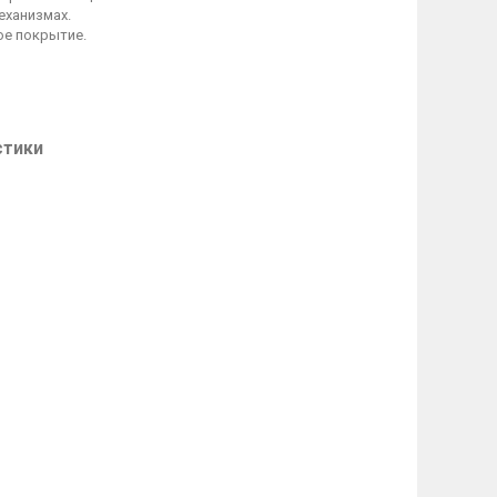
еханизмах.
ое покрытие.
стики