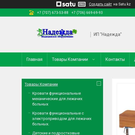
Создать сайт
на Satu.kz
+7 (707) 673-53-88
+7 (706) 669-69-93
ИП "Надежда"
Главная
Товары Компании
Контакты
Товары Компании
Кровати функциональные
механические для лежачих
больных
Кровати функциональные с
электроприводом для лежачих
больных.
Детские и подростковые