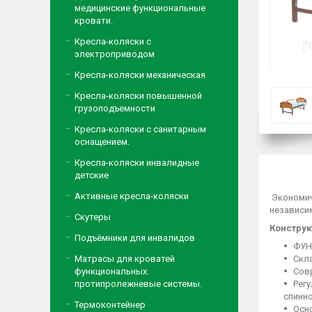
медицинские функциональные
кровати.
Кресла-коляски с
электроприводом
Кресла-коляски механическая
Кресла-коляски повышенной
грузоподъемности
Кресла-коляски с санитарным
оснащением.
Кресла-коляски инвалидные
детские
Активные кресла-коляски
Экономич
независи
Скутеры
Конструк
Подъёмники для инвалидов
ФУН
Матрасы для кроватей
Скл
функциональных.
Совр
протипролежневые системы.
Рег
спинно
Термоконтейнер
Осн