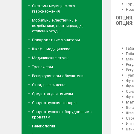
Тор
Системы медицинского
Нож
газоснабжения
ОПЦИЯ: 
Мобильные лестничные
ОПЦИЯ:
подъёмники, лестницеходы,
ступенькоходы.
Прикроватные мониторы
Габа
Шкафы медицинские
Габа
Медицинские столы
Макс
Рег
Тренажеры
Рег
Туа
Рециркуляторы-облучатели
Функ
Откидные сиденья
Функ
Осн
Средства для гигиены
Функ
Мат
Сопутствующие товары
Бок
Сопутствующее оборудование к
Штан
кроватям
Сто
Инф
Гинекология
Ван