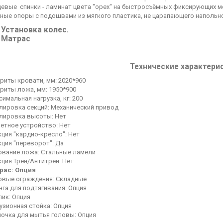
цевые спинки - ламинат цвета "орех" на быстросъёмных фиксирующих м
ные опоры с подошвами из мягкого пластика, не царапающего напольн
Установка колес.
 Матрас
Технические характери
риты кровати, мм: 2020*960
риты ложа, мм: 1950*900
имальная нагрузка, кг: 200
улировка секций: Механический привод
улировка высоты: Нет
летное устройство: Нет
ция "кардио-кресло": Нет
ция "переворот": Да
ование ложа: Стальные ламели
ция Трен/Антитрен: Нет
рас: Опция
овые ограждения: Складные
га для подтягивания: Опция
лик: Опция
узионная стойка: Опция
ночка для мытья головы: Опция