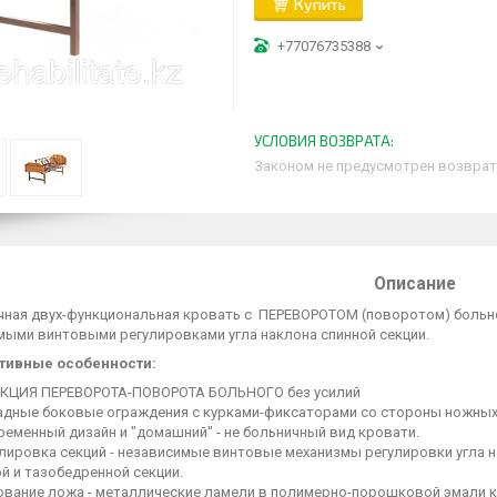
Купить
+77076735388
Законом не предусмотрен возврат
Описание
ная двух-функциональная кровать с ПЕРЕВОРОТОМ (поворотом) больн
мыми винтовыми регулировками угла наклона спинной секции.
тивные особенности:
КЦИЯ ПЕРЕВОРОТА-ПОВОРОТА БОЛЬНОГО без усилий
адные боковые ограждения с курками-фиксаторами со стороны ножных
еменный дизайн и "домашний" - не больничный вид кровати.
улировка секций - независимые винтовые механизмы регулировки угла н
й и тазобедренной секции.
ование ложа - металлические ламели в полимерно-порошковой эмали к