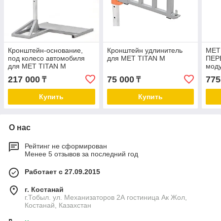
Кронштейн-основание,
Кронштейн удлинитель
MET
под колесо автомобиля
для MET TITAN M
ПЕР
для MET TITAN M
мод
217 000
75 000
775
₸
₸
Купить
Купить
О нас
Рейтинг не сформирован
Менее 5 отзывов за последний год
Работает с 27.09.2015
г. Костанай
г.Тобыл. ул. Механизаторов 2А гостиница Ак Жол,
Костанай, Казахстан