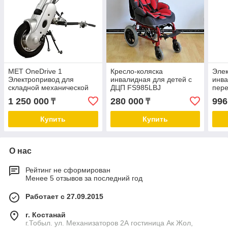
MET OneDrive 1
Кресло-коляска
Элек
Электропривод для
инвалидная для детей с
инва
складной механической
ДЦП FS985LBJ
пер
инвалидной коляски
GFD
1 250 000
280 000
996
₸
₸
Купить
Купить
О нас
Рейтинг не сформирован
Менее 5 отзывов за последний год
Работает с 27.09.2015
г. Костанай
г.Тобыл. ул. Механизаторов 2А гостиница Ак Жол,