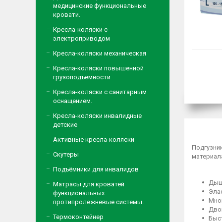
медицинские функциональные
кровати.
Кресла-коляски с
электроприводом
Кресла-коляски механическая
Кресла-коляски повышенной
грузоподъемности
Кресла-коляски с санитарным
оснащением.
Кресла-коляски инвалидные
детские
Активные кресла-коляски
Подгузни
Скутеры
материал
Подъёмники для инвалидов
Дыш
Матрасы для кроватей
Элас
функциональных.
Мно
протипролежневые системы.
Дво
Термоконтейнер
Быс