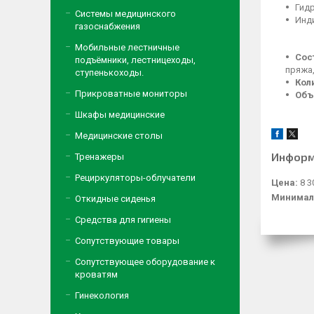
Гид
Системы медицинского
Инд
газоснабжения
Мобильные лестничные
Сос
подъёмники, лестницеходы,
пряжа,
ступенькоходы.
Кол
Прикроватные мониторы
Объ
Шкафы медицинские
Медицинские столы
Информ
Тренажеры
Рециркуляторы-облучатели
Цена:
8 3
Минимал
Откидные сиденья
Средства для гигиены
Сопутствующие товары
Сопутствующее оборудование к
кроватям
Гинекология