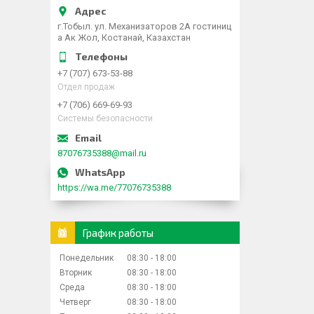
г.Тобыл. ул. Механизаторов 2А гостиниц
а Ак Жол, Костанай, Казахстан
+7 (707) 673-53-88
Отдел продаж
+7 (706) 669-69-93
Системы безопасности
87076735388@mail.ru
https://wa.me/77076735388
График работы
Понедельник
08:30
18:00
Вторник
08:30
18:00
Среда
08:30
18:00
Четверг
08:30
18:00