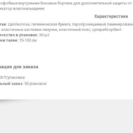
рофобные внутренние боковые бортики для дополнительной защиты от 
икатор влагонасыщения.
Характеристики
тав:
Целлюлоза, гигиеническая бумага, паропроницаемый ламинированн
 эластичные застежки-липучки, эластичный пояс, суперабсорбент.
ичество в упаковке:
30 шт
ем талии:
75-130 см
ация для заказа
00 ₸/упаковка
ьный заказ:
50 упаковок