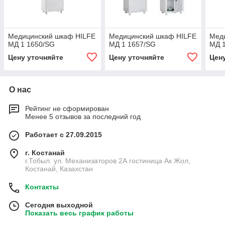
Медицинский шкаф HILFE
Медицинский шкаф HILFE
Мед
МД 1 1650/SG
МД 1 1657/SG
МД 1
Цену уточняйте
Цену уточняйте
Цен
О нас
Рейтинг не сформирован
Менее 5 отзывов за последний год
Работает с 27.09.2015
г. Костанай
г.Тобыл. ул. Механизаторов 2А гостиница Ак Жол,
Костанай, Казахстан
Контакты
Сегодня выходной
Показать весь график работы