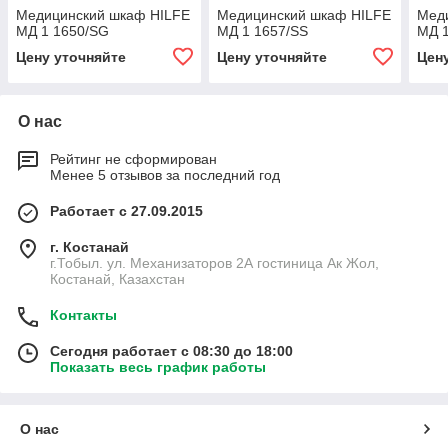
Медицинский шкаф HILFE
Медицинский шкаф HILFE
Мед
МД 1 1650/SG
МД 1 1657/SS
МД 1
Цену уточняйте
Цену уточняйте
Цен
О нас
Рейтинг не сформирован
Менее 5 отзывов за последний год
Работает с 27.09.2015
г. Костанай
г.Тобыл. ул. Механизаторов 2А гостиница Ак Жол,
Костанай, Казахстан
Контакты
Сегодня работает с 08:30 до 18:00
Показать весь график работы
О нас