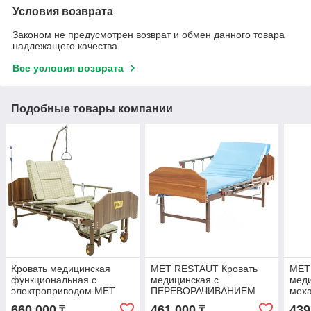
Условия возврата
Законом не предусмотрен возврат и обмен данного товара
надлежащего качества
Все условия возврата
Подобные товары компании
Кровать медицинская
MET RESTAUT Кровать
MET
функциональная с
медицинская с
мед
электроприводом MET
ПЕРЕВОРАЧИВАНИЕМ
мех
EMET
лежачих больных
660 000
461 000
439
₸
₸