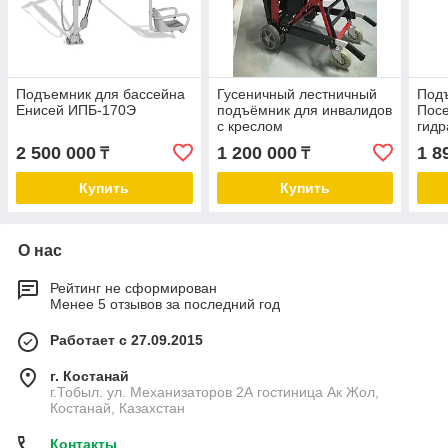
Подъемник для бассейна
Гусеничный лестничный
Подъ
Енисей ИПБ-170Э
подъёмник для инвалидов
Посе
с креслом
гидр
2 500 000
1 200 000
1 8
₸
₸
Купить
Купить
О нас
Рейтинг не сформирован
Менее 5 отзывов за последний год
Работает с 27.09.2015
г. Костанай
г.Тобыл. ул. Механизаторов 2А гостиница Ак Жол,
Костанай, Казахстан
Контакты