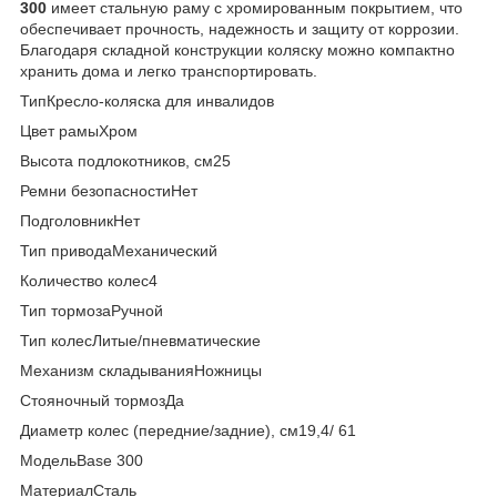
300
имеет стальную раму с хромированным покрытием, что
обеспечивает прочность, надежность и защиту от коррозии.
Благодаря складной конструкции коляску можно компактно
хранить дома и легко транспортировать.
ТипКресло-коляска для инвалидов
Цвет рамыХром
Высота подлокотников, см25
Ремни безопасностиНет
ПодголовникНет
Тип приводаМеханический
Количество колес4
Тип тормозаРучной
Тип колесЛитые/пневматические
Механизм складыванияНожницы
Стояночный тормозДа
Диаметр колес (передние/задние), см19,4/ 61
МодельBase 300
МатериалСталь