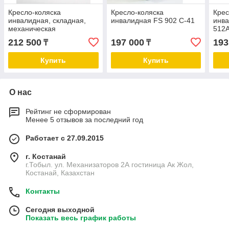
Кресло-коляска
Кресло-коляска
Крес
инвалидная, складная,
инвалидная FS 902 C-41
инва
механическая
512
212 500
197 000
193
₸
₸
Купить
Купить
О нас
Рейтинг не сформирован
Менее 5 отзывов за последний год
Работает с 27.09.2015
г. Костанай
г.Тобыл. ул. Механизаторов 2А гостиница Ак Жол,
Костанай, Казахстан
Контакты
Сегодня выходной
Показать весь график работы