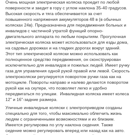
Очень мощная электрическая коляска проедит по любой
поверхности и заедит в гору с углом наклона 35-40 градусов.
Высокая скорость и тяга обеспечивается за счет
повышенного напряжения аккумуляторов 48 в (в обычных
колясках 24в). Предназначена для передвижения больных и
инвалидов с частичной утратой функций опорно-
двигательного аппарата по любым покрытиям. Прогулочная
электрическая коляска может использоваться для езды дома,
на садовых дорожках и на гладких дорогах вокруг зданий.
Этот тип электрической коляски можно использовать как
полноценное средство передвижения, он сконструирован
исключительно для инвалидов и пожилых людей. Имеет ручку
газа для управления одной рукой правой или левой. Скорость
электроколяски регулируется поворотом ручки газа как на
мотоцикле. Повороты направо и налево делаются поворотом
рукой как на скутере, что позволяет легко и удобно
передвигаться по улицам. Инвалидная коляска имеет колеса
12" и 16"-задние размера.
Уличные инвалидные коляски с электроприводом созданы
специально для того, чтобы максимально облегчить жизнь
людям с ограниченными возможностями и их близким.
Имеется регулировка по углу наклона сидения. Также
сидение можно регулировать вперед или назад как на авто.