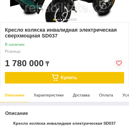
Кресло коляска инвалидная электрическая
сверхмощная SD037
В наличии
Розница
1 780 000
₸
Купить
Описание
Характеристики
Доставка
Оплата
Усл
Описание
Кресло коляска инвалидная электрическая SD037