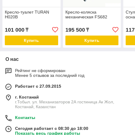
Кресло-туалет TURAN
Кресло-коляска
Стул
Н020В
механическая FS682
осн
101 000
195 500
117
₸
₸
Купить
Купить
О нас
Рейтинг не сформирован
Менее 5 отзывов за последний год
Работает с 27.09.2015
г. Костанай
г.Тобыл. ул. Механизаторов 2А гостиница Ак Жол,
Костанай, Казахстан
Контакты
Сегодня работает с 08:30 до 18:00
Показать весь график работы