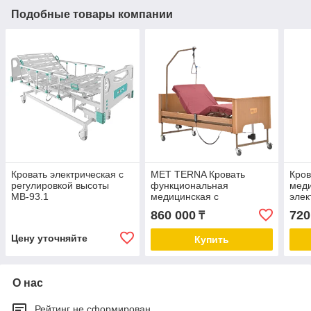
Подобные товары компании
Кровать электрическая с
MET TERNA Кровать
Кров
регулировкой высоты
функциональная
меди
МВ-93.1
медицинская с
элек
регулировкой высоты
регу
860 000
720
₸
мета
ЛЕГ
Цену уточняйте
Купить
О нас
Рейтинг не сформирован