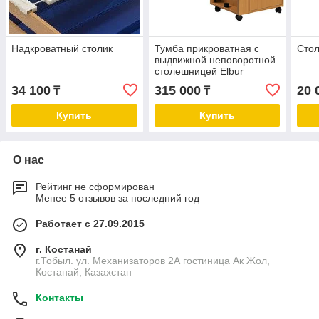
Надкроватный столик
Тумба прикроватная с
Стол
выдвижной неповоротной
столешницей Elbur
Rubens 1
34 100
315 000
20 
₸
₸
Купить
Купить
О нас
Рейтинг не сформирован
Менее 5 отзывов за последний год
Работает с 27.09.2015
г. Костанай
г.Тобыл. ул. Механизаторов 2А гостиница Ак Жол,
Костанай, Казахстан
Контакты