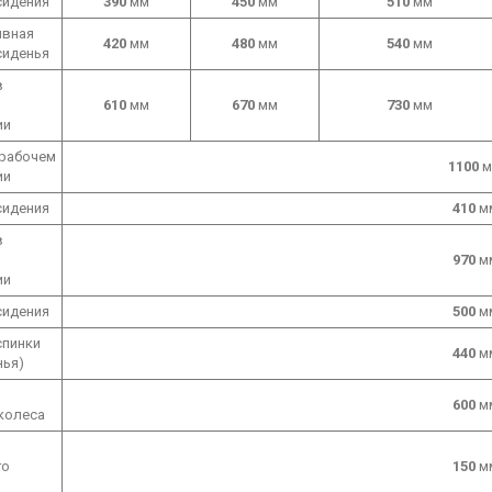
сидения
390
мм
450
мм
510
мм
вная
420
мм
480
мм
540
мм
сиденья
в
610
мм
670
мм
730
мм
ии
 рабочем
1100
м
ии
сидения
410
м
в
970
м
ии
сидения
500
м
спинки
440
м
нья)
600
м
колеса
го
150
м