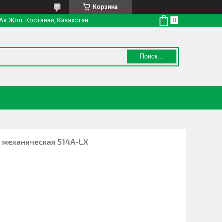
Корзина
 Ак Жол, Костанай, Казахстан
Поиск...
 механическая 514A-LX