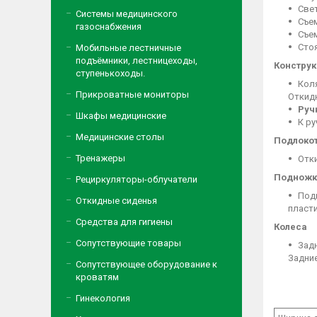
Све
Системы медицинского
Съе
газоснабжения
Съе
Сто
Мобильные лестничные
подъёмники, лестницеходы,
Констру
ступенькоходы.
Кол
Прикроватные мониторы
Откидн
Руч
Шкафы медицинские
К р
Медицинские столы
Подлоко
Тренажеры
Отк
Подножк
Рециркуляторы-облучатели
Под
Откидные сиденья
пласт
Средства для гигиены
Колеса
Сопутствующие товары
Зад
Задние
Сопутствующее оборудование к
кроватям
Гинекология