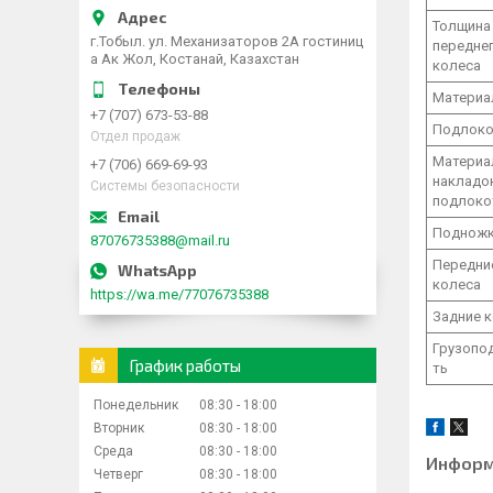
Толщина
г.Тобыл. ул. Механизаторов 2А гостиниц
передне
а Ак Жол, Костанай, Казахстан
колеса
Материа
+7 (707) 673-53-88
Подлоко
Отдел продаж
Материа
+7 (706) 669-69-93
накладо
Системы безопасности
подлоко
Поднож
87076735388@mail.ru
Передни
колеса
https://wa.me/77076735388
Задние 
Грузопо
График работы
ть
Понедельник
08:30
18:00
Вторник
08:30
18:00
Среда
08:30
18:00
Информ
Четверг
08:30
18:00