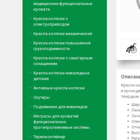
медицинские функциональные
кровати.
Кресла-коляски с
электроприводом
Кресла-коляски механическая
Кресла-коляски повышенной
грузоподъемности
Кресла-коляски с санитарным
оснащением.
Кресла-коляски инвалидные
Описан
детские
Кресло-к
Активные кресла-коляски
и проход
твердым п
Скутеры
Шири
Подъёмники для инвалидов
Лег
Скл
Матрасы для кроватей
Спин
функциональных.
Отк
протипролежневые системы.
Быс
Термоконтейнер
Регу