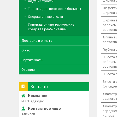
Ширина 
Ходунки трости
Эффекти
Тележки для перевозки больных
ширина 
Операционные столы
Ширина 
Инновационные технические
рабочем
средства реабилитации
состоян
Длина в
Доставка и оплата
состоян
Глубина 
О нас
Высота 
Сертификаты
рабочем
состоян
Отзывы
Высота 
Высота 
Контакты
(от сиде
Диаметр
заднего 
ИП "Надежда"
Диаметр
передне
Алексей
колеса