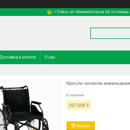
г.Тобыл. ул. Механизаторов 2А гостиница
Доставка и оплата
О нас
Кресло-коляска инвалидная
В наличии
297 000 ₸
Купить