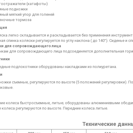
тоотражатели (катафоты)
мные подножки
мный мягкий упор для голеней
яночные тормоза
кция
яска легко складывается и раскладывается без применения инструмент
ая спинка коляски регулируется по углу наклона ( до 140°). Сиденье и 
ки для сопровождающего лица
учкам для сопровождающего лица подсоединяется дополнительная гори
тники
идные подлокотники оборудованы накладками из полиуретана.
и
ножки съемные, регулируются по высоте (5 положений регулировки). 
иковые.
ние колеса быстросъемные, литые; оборудованы алюминиевыми ободам
 колеса регулируются по высоте. Передние колеса литые.
Технические данн