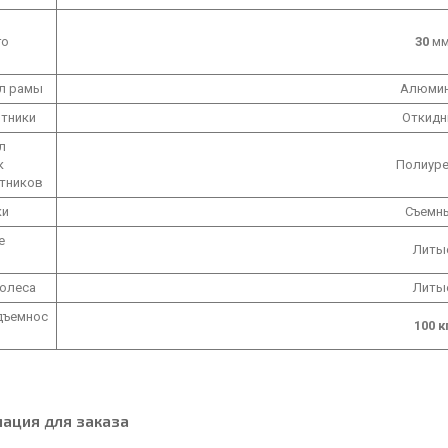
го
30
м
л рамы
Алюми
тники
Откидн
л
к
Полиуре
тников
ки
Съемн
е
Литы
колеса
Литы
дъемнос
100 к
ация для заказа