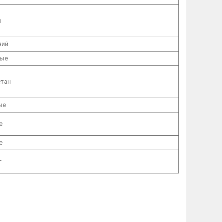
м
ний
ые
тан
ые
е
е
г