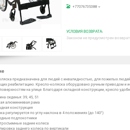
+77076735388
Законом не предусмотрен возврат
ие
оляска предназначена для людей с инвалидностью, для пожилых людей
ящих реабилитацию. Кресло-коляска оборудовано ручным приводом и и
оверхностям на улице. Благодаря складной конструкции, кресло удобн
на сиденья: 39, 45, 51
кая алюминиевая рама
адная конструкция
ка регулируется по углу наклона в 4 положениях (до 140°)
идные подлокотники
тросъемные задние колеса
лировка заднего колеса по вертикали