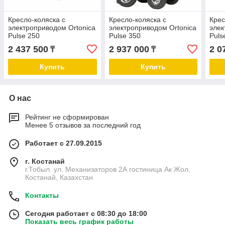
Кресло-коляска с
Кресло-коляска с
Крес
электроприводом Ortonica
электроприводом Ortonica
элек
Pulse 250
Pulse 350
Puls
2 437 500
2 937 000
2 0
₸
₸
Купить
Купить
О нас
Рейтинг не сформирован
Менее 5 отзывов за последний год
Работает с 27.09.2015
г. Костанай
г.Тобыл. ул. Механизаторов 2А гостиница Ак Жол,
Костанай, Казахстан
Контакты
Сегодня работает с 08:30 до 18:00
Показать весь график работы