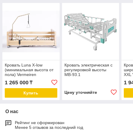
Кровать Luna X-low
Кровать электрическая с
Кров
(минимальная высота от
регулировкой высоты
широ
пола) Vermeiren
МВ-93.1
XXL 
1 265 000
1 9
₸
Цену уточняйте
Купить
О нас
Рейтинг не сформирован
Менее 5 отзывов за последний год