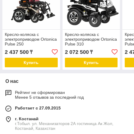
Кресло-коляска с
Кресло-коляска с
Крес
электроприводом Ortonica
электроприводом Ortonica
элек
Pulse 250
Pulse 310
Puls
2 437 500
2 072 500
2 4
₸
₸
Купить
Купить
О нас
Рейтинг не сформирован
Менее 5 отзывов за последний год
Работает с 27.09.2015
г. Костанай
г.Тобыл. ул. Механизаторов 2А гостиница Ак Жол,
Костанай, Казахстан